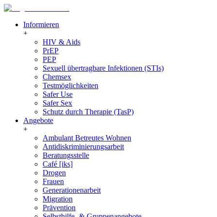
Informieren
+
HIV & Aids
PrEP
PEP
Sexuell übertragbare Infektionen (STIs)
Chemsex
Testmöglichkeiten
Safer Use
Safer Sex
Schutz durch Therapie (TasP)
Angebote
+
Ambulant Betreutes Wohnen
Antidiskriminierungsarbeit
Beratungsstelle
Café [iks]
Drogen
Frauen
Generationenarbeit
Migration
Prävention
Selbsthilfe- & Gruppenangebote