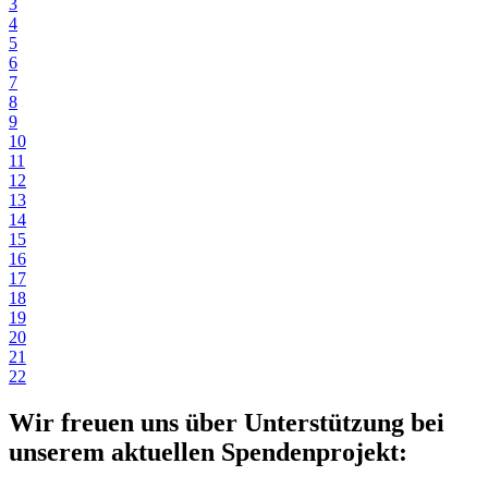
3
4
5
6
7
8
9
10
11
12
13
14
15
16
17
18
19
20
21
22
Wir freuen uns über Unterstützung bei
unserem aktuellen Spendenprojekt: