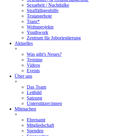
Sexarbeit / Nachtfalke
Straffälligenhilfe
Testangebote
Trans*
Wohnprojekte
Youthwork
Zentrum für Joborientierung
Aktuelles
+
Was gibt's Neues?
Termine
Videos
Events
Über uns
+
Das Team
Leitbild
Satzung
Unterstützer:innen
Mitmachen
+
Ehrenamt
Mitgliedschaft
Spenden