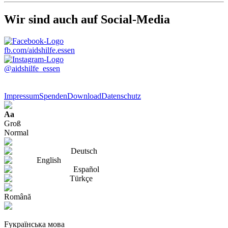
Wir sind auch auf Social-Media
fb.com/aidshilfe.essen
@aidshilfe_essen
Impressum
Spenden
Download
Datenschutz
Aa
Groß
Normal
Deutsch
English
Español
Türkçe
Română
Fукраїнська мова