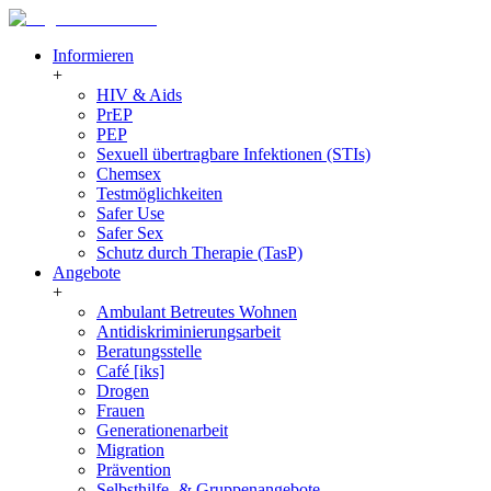
Informieren
+
HIV & Aids
PrEP
PEP
Sexuell übertragbare Infektionen (STIs)
Chemsex
Testmöglichkeiten
Safer Use
Safer Sex
Schutz durch Therapie (TasP)
Angebote
+
Ambulant Betreutes Wohnen
Antidiskriminierungsarbeit
Beratungsstelle
Café [iks]
Drogen
Frauen
Generationenarbeit
Migration
Prävention
Selbsthilfe- & Gruppenangebote