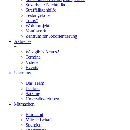
Sexarbeit / Nachtfalke
Straffälligenhilfe
Testangebote
Trans*
Wohnprojekte
Youthwork
Zentrum für Joborientierung
Aktuelles
+
Was gibt's Neues?
Termine
Videos
Events
Über uns
+
Das Team
Leitbild
Satzung
Unterstützer:innen
Mitmachen
+
Ehrenamt
Mitgliedschaft
Spenden