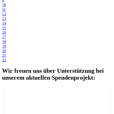
9
10
11
12
13
14
15
16
17
18
19
20
21
22
Wir freuen uns über Unterstützung bei
unserem aktuellen Spendenprojekt: