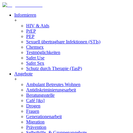
Informieren
+
HIV & Aids
PrEP
PEP
Sexuell übertragbare Infektionen (STIs)
Chemsex
Testmöglichkeiten
Safer Use
Safer Sex
Schutz durch Therapie (TasP)
Angebote
+
Ambulant Betreutes Wohnen
Antidiskriminierungsarbeit
Beratungsstelle
Café [iks]
Drogen
Frauen
Generationenarbeit
Migration
Prävention
Selbsthilfe- & Gruppenangebote