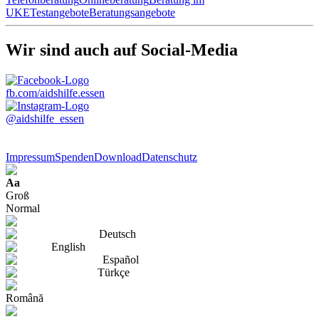
UKE
Testangebote
Beratungsangebote
Wir sind auch auf Social-Media
fb.com/aidshilfe.essen
@aidshilfe_essen
Impressum
Spenden
Download
Datenschutz
Aa
Groß
Normal
Deutsch
English
Español
Türkçe
Română