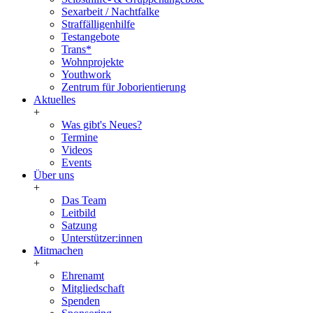
Sexarbeit / Nachtfalke
Straffälligenhilfe
Testangebote
Trans*
Wohnprojekte
Youthwork
Zentrum für Joborientierung
Aktuelles
+
Was gibt's Neues?
Termine
Videos
Events
Über uns
+
Das Team
Leitbild
Satzung
Unterstützer:innen
Mitmachen
+
Ehrenamt
Mitgliedschaft
Spenden