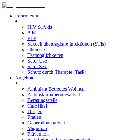
Informieren
+
HIV & Aids
PrEP
PEP
Sexuell übertragbare Infektionen (STIs)
Chemsex
Testmöglichkeiten
Safer Use
Safer Sex
Schutz durch Therapie (TasP)
Angebote
+
Ambulant Betreutes Wohnen
Antidiskriminierungsarbeit
Beratungsstelle
Café [iks]
Drogen
Frauen
Generationenarbeit
Migration
Prävention
Selbsthilfe- & Gruppenangebote