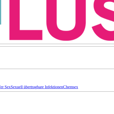
fer Sex
Sexuell übertragbare Infektionen
Chemsex