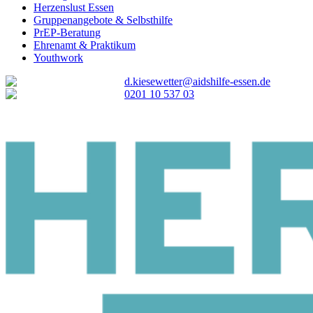
Herzenslust Essen
Gruppenangebote & Selbsthilfe
PrEP-Beratung
Ehrenamt & Praktikum
Youthwork
d.kiesewetter@aidshilfe-essen.de
0201 10 537 03