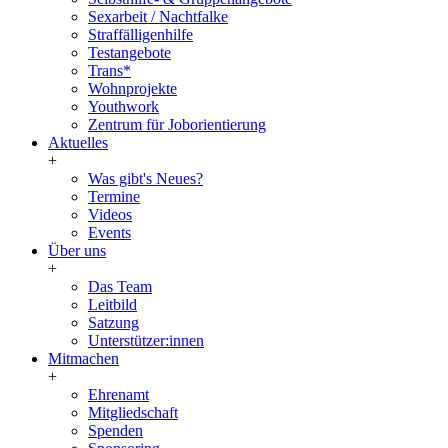
Sexarbeit / Nachtfalke
Straffälligenhilfe
Testangebote
Trans*
Wohnprojekte
Youthwork
Zentrum für Joborientierung
Aktuelles
+
Was gibt's Neues?
Termine
Videos
Events
Über uns
+
Das Team
Leitbild
Satzung
Unterstützer:innen
Mitmachen
+
Ehrenamt
Mitgliedschaft
Spenden